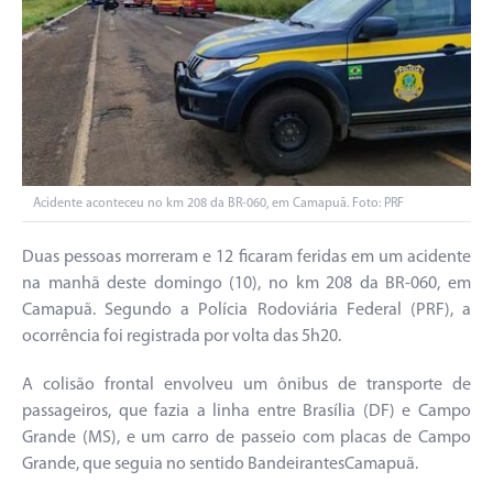
Acidente aconteceu no km 208 da BR-060, em Camapuã. Foto: PRF
Duas pessoas morreram e 12 ficaram feridas em um acidente
na manhã deste domingo (10), no km 208 da BR-060, em
Camapuã. Segundo a Polícia Rodoviária Federal (PRF), a
ocorrência foi registrada por volta das 5h20.
A colisão frontal envolveu um ônibus de transporte de
passageiros, que fazia a linha entre Brasília (DF) e Campo
Grande (MS), e um carro de passeio com placas de Campo
Grande, que seguia no sentido BandeirantesCamapuã.