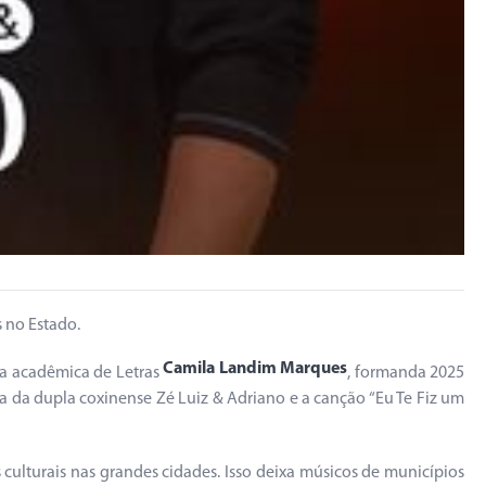
s no Estado.
Camila Landim Marques
ela acadêmica de Letras
, formanda 2025
ria da dupla coxinense Zé Luiz & Adriano e a canção “Eu Te Fiz um
 culturais nas grandes cidades. Isso deixa músicos de municípios