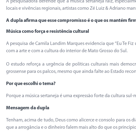
A pesquisadora defende que a música sertaneja raiz, especialme
locais e vivências regionais, artistas como Zé Luiz & Adriano ma
A dupla afirma que esse compromisso é o que os mantém firmes
Música como força e resistência cultural
A pesquisa de Camila Landim Marques evidencia que “Eu Te Fiz 
com a arte e com a cultura do interior de Mato Grosso do Sul.
O estudo reforça a urgência de políticas culturais mais democ
grossense para os palcos, mesmo que ainda falte ao Estado recon
Por que escolhi o tema?
Porque a música sertaneja é uma expressão forte da cultura sul-
Mensagem da dupla
Tenham, acima de tudo, Deus como alicerce e consolo para os 
que a arrogância e o dinheiro falem mais alto do que os princíp