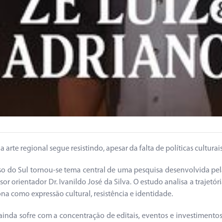
arte regional segue resistindo, apesar da falta de políticas culturai
rosso do Sul tornou-se tema central de uma pesquisa desenvolvida p
r orientador Dr. Ivanildo José da Silva. O estudo analisa a trajetó
a como expressão cultural, resistência e identidade.
ainda sofre com a concentração de editais, eventos e investimentos