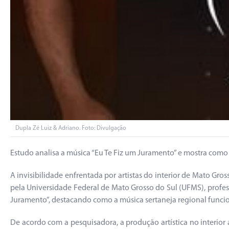
Dupla Zé Luiz & Adriano. Foto: Divulgação
Estudo analisa a música “Eu Te Fiz um Juramento” e mostra como a 
A invisibilidade enfrentada por artistas do interior de Mato G
pela Universidade Federal de Mato Grosso do Sul (UFMS), professo
Juramento”, destacando como a música sertaneja regional funcion
De acordo com a pesquisadora, a produção artística no interior 