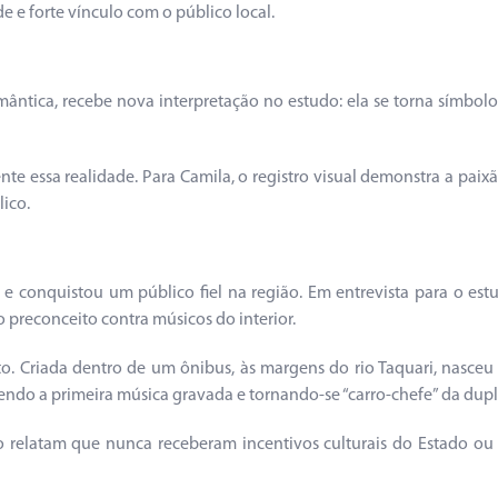
 forte vínculo com o público local.
mântica, recebe nova interpretação no estudo: ela se torna símbol
ente essa realidade. Para Camila, o registro visual demonstra a pai
lico.
conquistou um público fiel na região. Em entrevista para o estudo
 preconceito contra músicos do interior.
to. Criada dentro de um ônibus, às margens do rio Taquari, nasc
 sendo a primeira música gravada e tornando-se “carro-chefe” da dupl
relatam que nunca receberam incentivos culturais do Estado ou afin