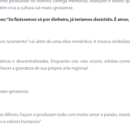
nte produzida no interior, carrega memórias, tradições e afetos q
ntêm viva a cultura sul-mato-grossense.
:“Se fizéssemos só por dinheiro, já teríamos desistido. É amor,
um Juramento” vai além de uma obra romântica. A música simboliz
ráticas e descentralizadas. Enquanto isso não ocorre, artistas c
hecer a grandeza de sua própria arte regional.
mato-grossense.
dias difíceis. Façam e produzam tudo com muito amor e paixão, ma
ios e valores humanos”