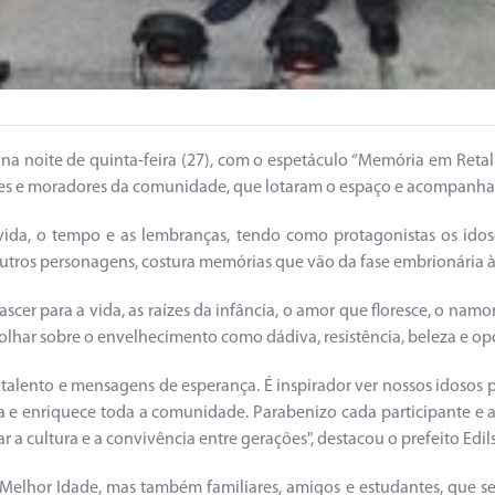
 noite de quinta-feira (27), com o espetáculo “Memória em Retalh
liares e moradores da comunidade, que lotaram o espaço e acompanh
vida, o tempo e as lembranças, tendo como protagonistas os idos
e outros personagens, costura memórias que vão da fase embrionária 
er para a vida, as raízes da infância, o amor que floresce, o nam
olhar sobre o envelhecimento como dádiva, resistência, beleza e op
talento e mensagens de esperança. É inspirador ver nossos idosos
 e enriquece toda a comunidade. Parabenizo cada participante e a
r a cultura e a convivência entre gerações", destacou o prefeito Edi
elhor Idade, mas também familiares, amigos e estudantes, que se