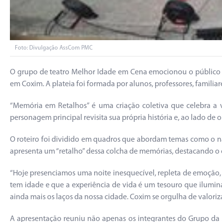
Foto: Divulgação AssCom PMC
O grupo de teatro Melhor Idade em Cena emocionou o público na
em Coxim. A plateia foi formada por alunos, professores, fami
“Memória em Retalhos” é uma criação coletiva que celebra a 
personagem principal revisita sua própria história e, ao lado d
O roteiro foi dividido em quadros que abordam temas como o nasc
apresenta um “retalho” dessa colcha de memórias, destacando o 
“Hoje presenciamos uma noite inesquecível, repleta de emoção, 
tem idade e que a experiência de vida é um tesouro que ilumina
ainda mais os laços da nossa cidade. Coxim se orgulha de valoriza
A apresentação reuniu não apenas os integrantes do Grupo da M