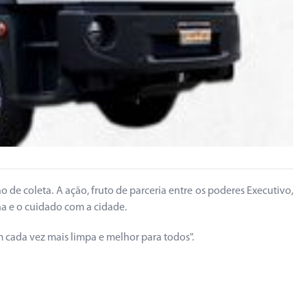
 de coleta. A ação, fruto de parceria entre os poderes Executivo,
na e o cuidado com a cidade.
 cada vez mais limpa e melhor para todos".