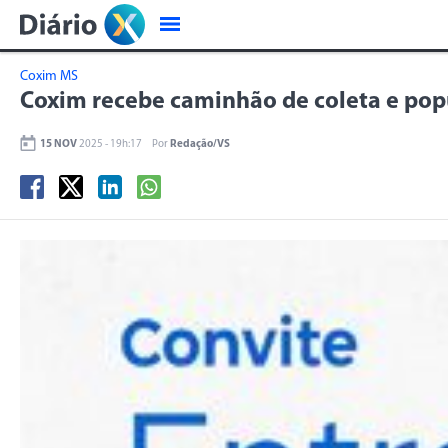
Coxim MS
Coxim recebe caminhão de coleta e pop
15 NOV
2025 - 19h:17
Por
Redação/VS