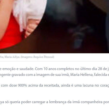
a, Maria Júllya. (Imagens: Arquivo Pessoal)
 de emoção e saudade. Com 10 anos completos no último dia 28 de
ngente gravado com a imagem de sua irmã, Maria Hellena, falecida e
om dose 900% acima da receitada, ainda é uma lacuna no coração 
lya só queria poder carregar a lembrança da irmã companheira por