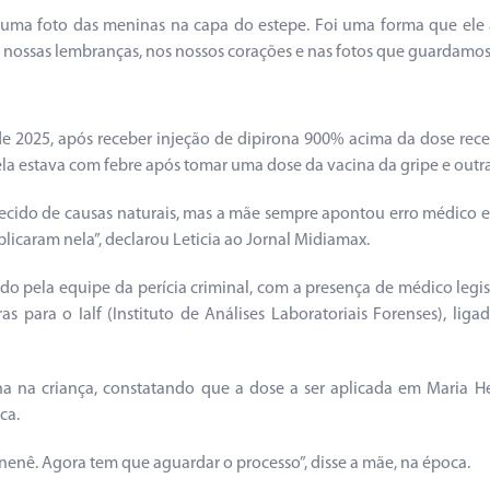
u uma foto das meninas na capa do estepe. Foi uma forma que el
s nossas lembranças, nos nossos corações e nas fotos que guardamos,
de 2025, após receber injeção de dipirona 900% acima da dose recei
a estava com febre após tomar uma dose da vacina da gripe e outr
cido de causas naturais, mas a mãe sempre apontou erro médico e ai
caram nela”, declarou Leticia ao Jornal Midiamax.
 pela equipe da perícia criminal, com a presença de médico legista
s para o Ialf (Instituto de Análises Laboratoriais Forenses), liga
a na criança, constatando que a dose a ser aplicada em Maria He
ca.
a nenê. Agora tem que aguardar o processo”, disse a mãe, na época.