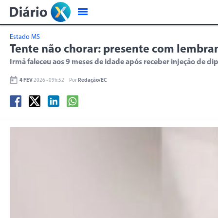
Estado MS
Tente não chorar: presente com lembran
Irmã faleceu aos 9 meses de idade após receber injeção de d
4 FEV
2026 - 09h:52
Por
Redação/EC