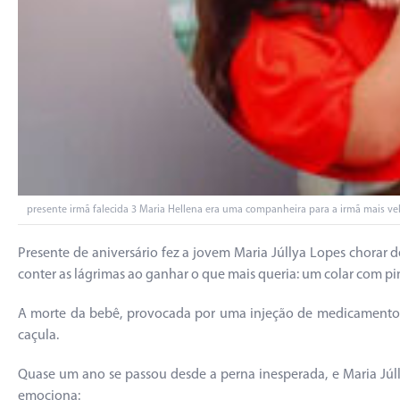
presente irmã falecida 3 Maria Hellena era uma companheira para a irmã mais velh
Presente de aniversário fez a jovem Maria Júllya Lopes chorar
conter as lágrimas ao ganhar o que mais queria: um colar com pi
A morte da bebê, provocada por uma injeção de medicamento c
caçula.
Quase um ano se passou desde a perna inesperada, e Maria Júl
emociona: