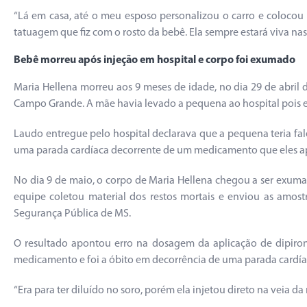
“Lá em casa, até o meu esposo personalizou o carro e coloco
tatuagem que fiz com o rosto da bebê. Ela sempre estará viva na
Bebê morreu após injeção em hospital e corpo foi exumado
Maria Hellena morreu aos 9 meses de idade, no dia 29 de abril 
Campo Grande. A mãe havia levado a pequena ao hospital pois el
Laudo entregue pelo hospital declarava que a pequena teria fale
uma parada cardíaca decorrente de um medicamento que eles apli
No dia 9 de maio, o corpo de Maria Hellena chegou a ser exumado
equipe coletou material dos restos mortais e enviou as amostra
Segurança Pública de MS.
O resultado apontou erro na dosagem da aplicação de dipiron
medicamento e foi a óbito em decorrência de uma parada cardía
“Era para ter diluído no soro, porém ela injetou direto na veia d