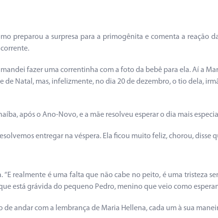
como preparou a surpresa para a primogênita e comenta a reação 
 corrente.
mandei fazer uma correntinha com a foto da bebê para ela. Aí a Ma
de Natal, mas, infelizmente, no dia 20 de dezembro, o tio dela, irmão
naíba, após o Ano-Novo, e a mãe resolveu esperar o dia mais especial
resolvemos entregar na véspera. Ela ficou muito feliz, chorou, disse
na. “E realmente é uma falta que não cabe no peito, é uma tristeza se
 que está grávida do pequeno Pedro, menino que veio como esperan
 de andar com a lembrança de Maria Hellena, cada um à sua maneir