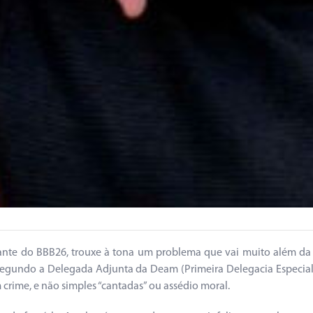
nte do BBB26, trouxe à tona um problema que vai muito além da t
Segundo a Delegada Adjunta da Deam (Primeira Delegacia Especiali
crime, e não simples “cantadas” ou assédio moral.