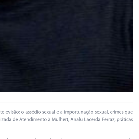
elevisão: o assédio sexual e a importunação sexual, crimes que
zada de Atendimento à Mulher), Analu Lacerda Ferraz, práticas