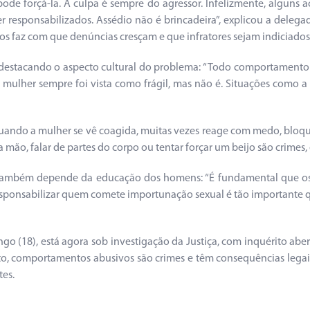
forçá-la. A culpa é sempre do agressor. Infelizmente, alguns ac
 responsabilizados. Assédio não é brincadeira”, explicou a delega
tos faz com que denúncias cresçam e que infratores sejam indiciados
estacando o aspecto cultural do problema: “Todo comportamento 
 A mulher sempre foi vista como frágil, mas não é. Situações co
ndo a mulher se vê coagida, muitas vezes reage com medo, bloqueio 
mão, falar de partes do corpo ou tentar forçar um beijo são crimes, e 
o também depende da educação dos homens: “É fundamental que o
esponsabilizar quem comete importunação sexual é tão importante 
go (18), está agora sob investigação da Justiça, com inquérito abe
 comportamentos abusivos são crimes e têm consequências legais, 
tes.