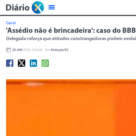
Geral
'Assédio não é brincadeira': caso do B
Delegada reforça que atitudes constrangedoras podem evolui
20 JAN
2026 - 07h:48
Por
Redação/EC