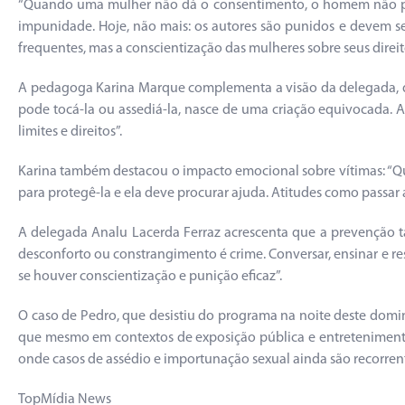
“Quando uma mulher não dá o consentimento, o homem não pode 
impunidade. Hoje, não mais: os autores são punidos e devem ser
frequentes, mas a conscientização das mulheres sobre seus direi
A pedagoga Karina Marque complementa a visão da delegada, d
pode tocá-la ou assediá-la, nasce de uma criação equivocada.
limites e direitos”.
Karina também destacou o impacto emocional sobre vítimas: “Qua
para protegê-la e ela deve procurar ajuda. Atitudes como passar a 
A delegada Analu Lacerda Ferraz acrescenta que a prevençã
desconforto ou constrangimento é crime. Conversar, ensinar e r
se houver conscientização e punição eficaz”.
O caso de Pedro, que desistiu do programa na noite deste domin
que mesmo em contextos de exposição pública e entretenimento,
onde casos de assédio e importunação sexual ainda são recorren
TopMídia News