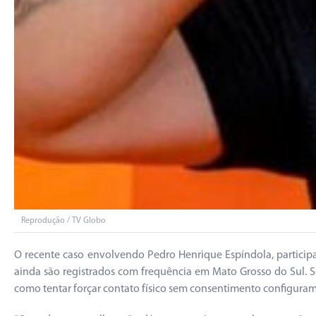
Reprodução / TV Globo
O recente caso envolvendo Pedro Henrique Espíndola, participa
ainda são registrados com frequência em Mato Grosso do Sul. 
como tentar forçar contato físico sem consentimento configuram 