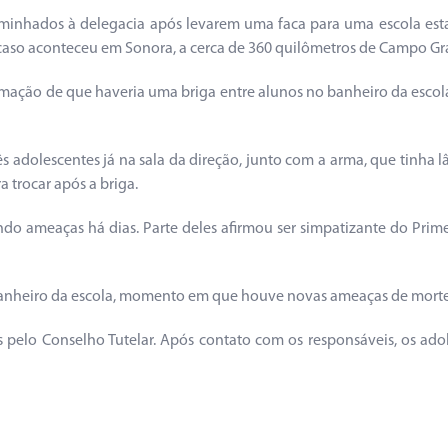
aminhados à delegacia após levarem uma faca para uma escola esta
aso aconteceu em Sonora, a cerca de 360 quilômetros de Campo Gran
mação de que haveria uma briga entre alunos no banheiro da escol
 três adolescentes já na sala da direção, junto com a arma, que tin
 trocar após a briga.
ndo ameaças há dias. Parte deles afirmou ser simpatizante do Pri
 banheiro da escola, momento em que houve novas ameaças de morte
pelo Conselho Tutelar. Após contato com os responsáveis, os adol