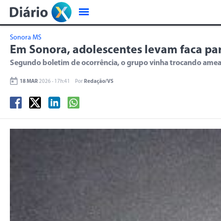
Sonora MS
Em Sonora, adolescentes levam faca pa
Segundo boletim de ocorrência, o grupo vinha trocando ameaça
18 MAR
2026 - 17h:41
Por
Redação/VS